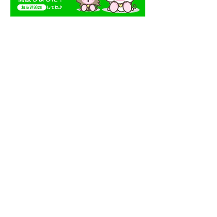
【休止中】マスターズアロマスクールがＬＩ
ＮＥ＠
内閣府『輝く女性の活躍を加速する男性リー
ダーの会』で128人目の登録者に
アジア太平洋地域全体プロジェクト
GoogleWomenWillサポーター企業に登録